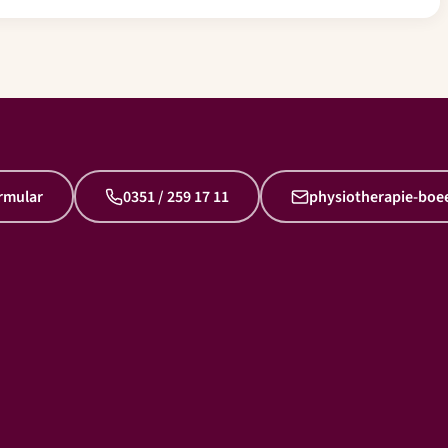
rmular
0351 / 259 17 11
physiotherapie-bo